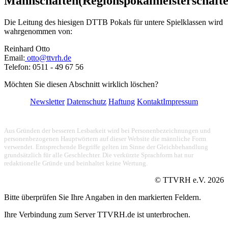
Mannschaften(Regionspokalmeisterschafte
Die Leitung des hiesigen DTTB Pokals für untere Spielklassen wird
wahrgenommen von:
Reinhard Otto
Email:
otto@ttvrh.de
Telefon: 0511 - 49 67 56
Möchten Sie diesen Abschnitt wirklich löschen?
Newsletter
Datenschutz
Haftung
Kontakt
Impressum
Aus Gründen der besseren Lesbarkeit wird bei Personenbezeichnungen und
personenbezogenen Hauptwörtern auf dieser Website die männliche Form
verwendet. Entsprechende Begriffe gelten im Sinne der Gleichbehandlung
grundsätzlich für alle Geschlechter. Die verkürzte Sprachform hat nur
redaktionelle Gründe und beinhaltet keine Wertung.
© TTVRH e.V.
2026
Bitte überprüfen Sie Ihre Angaben in den markierten Feldern.
Ihre Verbindung zum Server TTVRH.de ist unterbrochen.