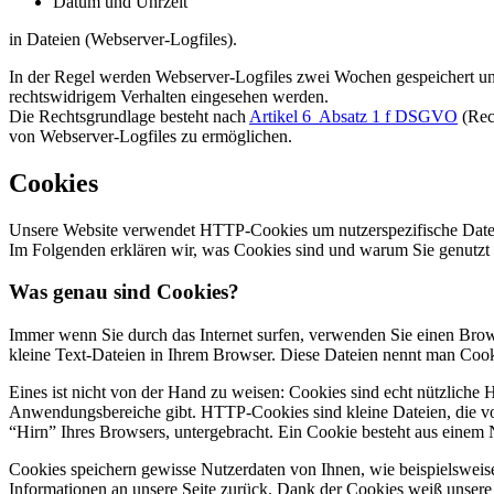
Datum und Uhrzeit
in Dateien (Webserver-Logfiles).
In der Regel werden Webserver-Logfiles zwei Wochen gespeichert und
rechtswidrigem Verhalten eingesehen werden.
Die Rechtsgrundlage besteht nach
Artikel 6 Absatz 1 f DSGVO
(Rech
von Webserver-Logfiles zu ermöglichen.
Cookies
Unsere Website verwendet HTTP-Cookies um nutzerspezifische Daten
Im Folgenden erklären wir, was Cookies sind und warum Sie genutzt 
Was genau sind Cookies?
Immer wenn Sie durch das Internet surfen, verwenden Sie einen Brows
kleine Text-Dateien in Ihrem Browser. Diese Dateien nennt man Cook
Eines ist nicht von der Hand zu weisen: Cookies sind echt nützliche
Anwendungsbereiche gibt. HTTP-Cookies sind kleine Dateien, die v
“Hirn” Ihres Browsers, untergebracht. Ein Cookie besteht aus einem
Cookies speichern gewisse Nutzerdaten von Ihnen, wie beispielsweise
Informationen an unsere Seite zurück. Dank der Cookies weiß unsere W