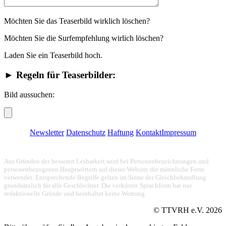
Möchten Sie das Teaserbild wirklich löschen?
Möchten Sie die Surfempfehlung wirlich löschen?
Laden Sie ein Teaserbild hoch.
► Regeln für Teaserbilder:
Bild aussuchen:
Newsletter
Datenschutz
Haftung
Kontakt
Impressum
Aus Gründen der besseren Lesbarkeit wird bei Personenbezeichnungen und
personenbezogenen Hauptwörtern auf dieser Website die männliche Form
verwendet. Entsprechende Begriffe gelten im Sinne der Gleichbehandlung
grundsätzlich für alle Geschlechter. Die verkürzte Sprachform hat nur
redaktionelle Gründe und beinhaltet keine Wertung.
© TTVRH e.V.
2026