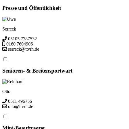
Presse und Öffentlichkeit
Uwe
Serreck
05105 7787532
0160 7604906
serreck@ttvrh.de
Senioren- & Breitensportwart
Reinhard
Otto
0511 496756
otto@ttvrh.de
Mini-Beauftragter