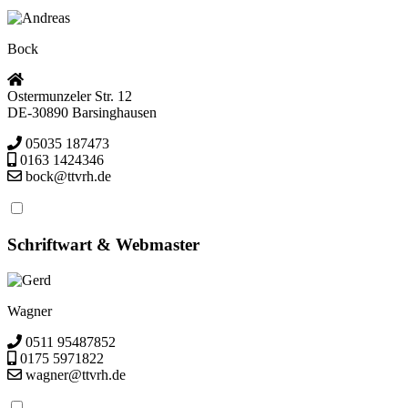
Andreas
Bock
Ostermunzeler Str. 12
DE-30890 Barsinghausen
05035 187473
0163 1424346
bock@ttvrh.de
Schriftwart & Webmaster
Gerd
Wagner
0511 95487852
0175 5971822
wagner@ttvrh.de