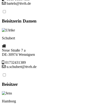
bartels@ttvrh.de
Beisitzerin Damen
Ulrike
Schubert
Neue Straße 7 a
DE-30974 Wennigsen
01732431389
u.schubert@ttvrh.de
Beisitzer
Jens
Hamborg